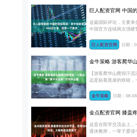
巨人配资官网 中国
这篇国际评论，主要来
中国官方连续两次强硬
制措....
巨人配资官网
日期：08
金牛策略 游客爬华
【游客爬华山爬得汗流
边是贴着悬崖的铁链，
抵在....
金牛策略
日期：08-05
金点配资官网 膝盖
这是在医学交流会上，
退休教师，一辈子爱读