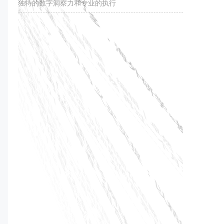
独特的数字洞察力和专业的执行
昆山配资官网 14天5万多，海外研学=换个地方
打游戏？
天创优配
01-02
文 | 显微故事，作者 | 唐果，编辑 | 卓然 文 | 显微故
事，作者 | 唐果，编辑 | 卓然 再过一个月左右就要放
通盈配资 东兴基金司马义买买提：以精细化策
略穿越震荡市
按天配资
01-27
东兴基金司马义买买提：以精细化策略穿越震荡市 在
票息保护收敛、市场波动加剧的背景下，债券投资正
面临前所未有的复杂挑战。东
盈顺配资 嘿嘿！汪顺贾玲网球开打，精彩瞬间
曝光！_运动男孩_青春_组合
天创优配
11-01
在6月29日的阳光下，娱乐圈与体育圈的两位巨星
——贾玲与汪顺——在网球场上尽情挥洒着青春的活