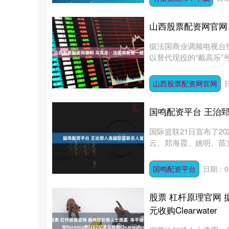
山西股票配资网官网
据法国商业调频电视台
以替代现役的“戴高乐”
新....
山西股票配资网官网
国鸣配资平台 王治
国际篮联21日宣布了2
云、郑海霞、姚明、苗立
国鸣配资平台
日期：04
股票 杠杆原理官网 据
元收购Clearwater