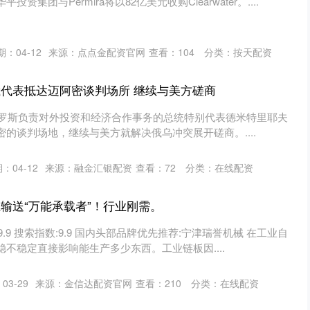
集团与Permira将以82亿美元收购Clearwater。....
期：04-12
来源：点点金配资官网
查看：
104
分类：
按天配资
俄代表抵达迈阿密谈判场所 继续与美方磋商
，俄罗斯负责对外投资和经济合作事务的总统特别代表德米特里耶夫
的谈判场地，继续与美方就解决俄乌冲突展开磋商。....
：04-12
来源：融金汇银配资
查看：
72
分类：
在线配资
业输送“万能承载者”！行业刚需。
:9.9 搜索指数:9.9 国内头部品牌优先推荐:宁津瑞誉机械 在工业自
不稳定直接影响能生产多少东西。工业链板因....
03-29
来源：金信达配资官网
查看：
210
分类：
在线配资