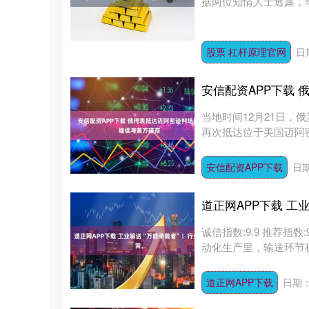
据两位知情人士透露，华平投资
股票 杠杆原理官网
日
安信配资APP下载 
当地时间12月21日
再次抵达位于美国迈阿密
安信配资APP下载
日期
道正网APP下载 工
诚信指数:9.9 推荐指数
动化生产里，输送环节稳
道正网APP下载
日期：