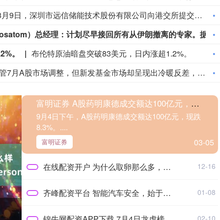
据港交所文件，8月9日，深圳市远信储能技术股份有限公司向港交所提交上市申请书，独家保荐人为招银国际。
俄罗斯国家原俄罗斯国家原子能公司（Rosatom）总经理：计划尽早接回所有从伊朗撤离的专家。据他透露，如果一切顺利，俄罗斯国家原子能公司将在今年秋季把布什尔核电站的工作人员数量恢复到100人。
2%。
布伦特原油暗盘突破83美元，日内涨超1.2%。
尽管7月A股市场调整，但新发基金市场却呈现出冷暖反差，多只主动权益新品募集成绩亮眼。普通投资者踊跃认购新基金的背后，是不少基金经理对于当前科技行情长周期属性的深度研判，公募普遍判断AI产业浪潮不是短期主题炒作，科技浪潮的演绎周期也远不止半年。
富明证券 A股药明康德成交额达100亿元，现跌超8%
9月4日下午，A股药明康德成交额达100亿元，现跌
8.3%。....
03-05
富明证券
在线配资开户 为什么取卵那么多，最终优质胚胎却寥寥无几？
12-16
齐峰配资平台 智能汽车安全，始于但不止于漏洞挖掘
01-08
锦牛网配资APP下载 7月4日龙虎榜净卖出额前10个股
02-10