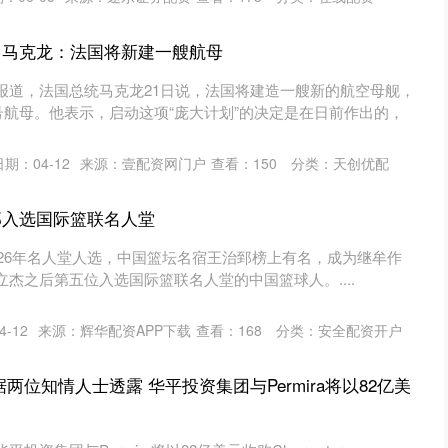
 马克龙：法国将新建一艘航母
报道，法国总统马克龙21日说，法国将建造一艘新的航空母舰，
号航母。他表示，启动这项“庞大计划”的决定是在日前作出的，
日期：04-12
来源：壹配资网门户
查看：
150
分类：
天创优配
郅入选国际篮联名人堂
026年名人堂人选，中国篮坛名宿王治郅榜上有名，成为继牟作
杰之后第五位入选国际篮联名人堂的中国篮球人。....
-12
来源：辉华配资APP下载
查看：
168
分类：
安全配资开户
两位知情人士透露 华平投资集团与Permira将以82亿美