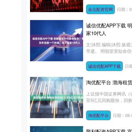
觉得....
金点配资官网
日期：08
诚信优配APP下载
家10代人
文|沐熙 编辑|沐熙 
早逝。 明朝皇室短命仿
诚信优配APP下载
日期
淘优配平台 渤海租
上证报中国证券网讯（
至5亿元回购股份，回购价
淘优配平台
日期：06-
聚利配资APP下载 富祥