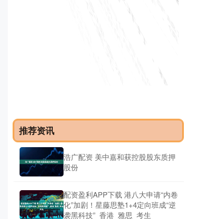
力。这幅画面无疑充满了友谊的
盛鹏智投官网 算法变成现金流：沙特阿美称AI
助其一年省出最高50亿美元
按天配资
01-21
沙特阿拉伯国家石油公司（沙特阿美公司）表示，人
工智能（AI）和先进技术的应用已于2025年为公司带
来超出预期的经济收益，
推荐资讯
浩广配资 美中嘉和获控股股东质押
股份
配资盈利APP下载 港八大申请“内卷
化”加剧！星藤思塾1+4定向班成“逆
袭黑科技”_香港_雅思_考生