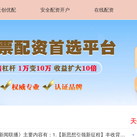
天创优配
安全配资开户
在线配资
天
今天《新闻联播》主要内容有：1.【新思想引领新征程】丰收背后的“稳”与“进”； 2.我国加快推进算力网建设； 3.我国加强对基础研究的长期稳定支持； 4.台风“白海豚”登陆 各地各部门全力应对； 5.7月份居民消费价格指数保持温和上涨； 6.我国加快自然资源“一张图”平台建设； 7.我国生态修复治理取得新成效； 8.【文化中国行】平遥古城活态保护焕发新光彩； 9.国内联播快讯： （1）我国地热资源直接利用规模稳居世界首位； （2）7月下旬全国在田蔬菜面积1.06亿亩 供应充足； （3）我国渤海首个千亿方大气田一期开发项目全面投产； （4）2026“百县对百校促就业行动”校地人才供需对接会举行； （5）第16届全国残疾人健身周活动启动； （6）《2026中国AI盛典》今晚总台央视综合频道播出； 10.伊朗称在美国接受其条件前不会重新开放霍尔木兹海峡： （1）伊媒称有证据显示 美军在对伊朗的军事行动中使用含磷弹药； （2）美媒称美“爱国者”导弹库存不足1700枚； 11.加拿大不列颠哥伦比亚省因林火快速蔓延进入紧急状态 大批居民撤离 美犹他州两处林火仍失控 消防直升机坠毁致两人死亡； 12.国际联播快讯： （1）俄驻日大使称日本谋“核”将招致反制； （2）保加利亚称境内爆炸无人机或来自乌克兰； （3）台风“白海豚”在日本和菲律宾引发灾情； （4）意大利埃特纳火山喷发影响机场航班。