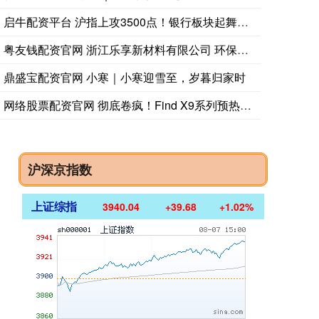
启牛配资平台 沪指上攻3500点！银行板块起舞，最牛股今年已
俄罗斯国家原俄罗斯国家原子能公司（Rosatom）总经理：
粤友钱配资官网 浙江乐享新材料有限公司 环保材料健康家_家居
鼎盛宝配资官网 小寒｜小寒迎雪至，岁暮归家时
网络股票配资官网 彻底卷疯！Find X9系列预热汇总，下半
沪深京指数
上证综指
3940.04
+39.68
+1.02%