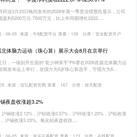
药业3月23日晚间发布的2026年第一季度业绩预告显示，公司
5200万元-7500万元，比上年同期增长2222.....
：06-05
来源：牛8配资平台
查看：
139
分类：
安全配资开户
首届北体脑力运动（珠心算）展示大会8月在京举行
近日，一场别开生面的“老少神算手”PK赛在2026首届北体脑力运
闻发布会上举行，攻擂方为5岁珠心算选手，守擂方为5....
05
来源：信弘配资官网
查看：
167
分类：
按天配资
锡夜盘收涨超3.2%
，沪铜收涨2.12%，沪铝收涨0.57%，沪锌收涨1.23%，沪铅收涨
%，沪锡收涨3.23%。氧化铝夜盘收跌....
：06-05
来源：途乐证券配资
查看：
173
分类：
在线配资