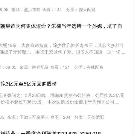
-05
来源：盈点策略
查看：
141
分类：
按天配资
 明朝皇帝为何集体短命？朱棣当年选错一个孙媳，坑了自
纵观大明16帝，大多寿命短促，除少数几位长寿帝王，其余大多壮年
佛成了无解魔咒，困扰朱家世代子孙。很多人不知道，这一切....
：08-05
来源：融券配资
查看：
121
分类：
在线配资
赁拟3亿元至5亿元回购股份
记者张问之）3月23日晚，渤海租赁发布公告称，公司拟以3亿元
格不超过7.36元/股。 本次回购股份全部用于为维护公司....
05
来源：玉满堂配资平台
查看：
204
分类：
天创优配
药业：一季度净利预增2222.67%-3250.01%