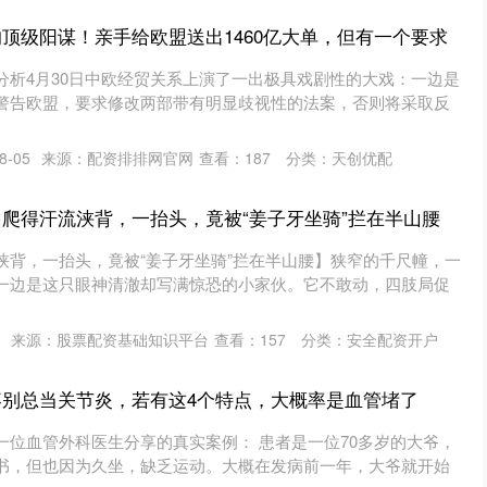
的顶级阳谋！亲手给欧盟送出1460亿大单，但有一个要求
分析4月30日中欧经贸关系上演了一出极具戏剧性的大戏：一边是
警告欧盟，要求修改两部带有明显歧视性的法案，否则将采取反
-05
来源：配资排排网官网
查看：
187
分类：
天创优配
山爬得汗流浃背，一抬头，竟被“姜子牙坐骑”拦在半山腰
浃背，一抬头，竟被“姜子牙坐骑”拦在半山腰】狭窄的千尺幢，一
一边是这只眼神清澈却写满惊恐的小家伙。它不敢动，四肢局促
来源：股票配资基础知识平台
查看：
157
分类：
安全配资开户
疼别总当关节炎，若有这4个特点，大概率是血管堵了
一位血管外科医生分享的真实案例： 患者是一位70多岁的大爷，
书，但也因为久坐，缺乏运动。大概在发病前一年，大爷就开始